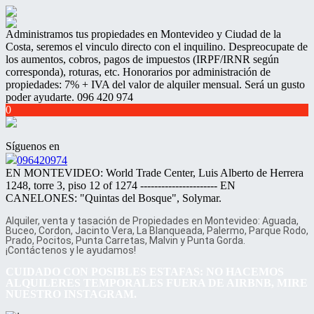
Administramos tus propiedades en Montevideo y Ciudad de la
Costa, seremos el vinculo directo con el inquilino. Despreocupate de
los aumentos, cobros, pagos de impuestos (IRPF/IRNR según
corresponda), roturas, etc. Honorarios por administración de
propiedades: 7% + IVA del valor de alquiler mensual. Será un gusto
poder ayudarte. 096 420 974
0
Síguenos en
096420974
EN MONTEVIDEO: World Trade Center, Luis Alberto de Herrera
1248, torre 3, piso 12 of 1274 ---------------------- EN
CANELONES: "Quintas del Bosque", Solymar.
Alquiler, venta y tasación de Propiedades en Montevideo: Aguada,
Buceo, Cordon, Jacinto Vera, La Blanqueada, Palermo, Parque Rodo,
Prado, Pocitos, Punta Carretas, Malvin y Punta Gorda.
¡Contáctenos y le ayudamos!
CUIDADO CON POSIBLES ESTAFAS: NO HACEMOS
ALQUILERES TEMPORALES FUERA DE AIRBNB, MIRE
NUESTRO INSTAGRAM.