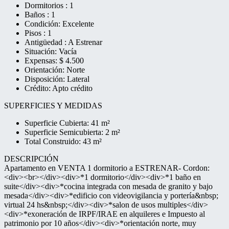
Dormitorios : 1
Baños : 1
Condición: Excelente
Pisos : 1
Antigüedad : A Estrenar
Situación: Vacía
Expensas: $ 4.500
Orientación: Norte
Disposición: Lateral
Crédito: Apto crédito
SUPERFICIES Y MEDIDAS
Superficie Cubierta: 41 m²
Superficie Semicubierta: 2 m²
Total Construido: 43 m²
DESCRIPCIÓN
Apartamento en VENTA 1 dormitorio a ESTRENAR- Cordon:
<div><br></div><div>*1 dormitorio</div><div>*1 baño en
suite</div><div>*cocina integrada con mesada de granito y bajo
mesada</div><div>*edificio con videovigilancia y portería&nbsp;
virtual 24 hs&nbsp;</div><div>*salon de usos multiples</div>
<div>*exoneración de IRPF/IRAE en alquileres e Impuesto al
patrimonio por 10 años</div><div>*orientación norte, muy