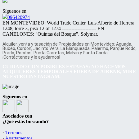
Síguenos en
096420974
EN MONTEVIDEO: World Trade Center, Luis Alberto de Herrera
1248, torre 3, piso 12 of 1274 ---------------------- EN
CANELONES: "Quintas del Bosque", Solymar.
Alquiler, venta y tasación de Propiedades en Montevideo: Aguada,
Buceo, Cordon, Jacinto Vera, La Blanqueada, Palermo, Parque Rodo,
Prado, Pocitos, Punta Carretas, Malvin y Punta Gorda.
¡Contáctenos y le ayudamos!
CUIDADO CON POSIBLES ESTAFAS: NO HACEMOS
ALQUILERES TEMPORALES FUERA DE AIRBNB, MIRE
NUESTRO INSTAGRAM.
Síguenos en
Asociados con
¿Qué estás buscando?
·
Terrenos
·
Apartamentos